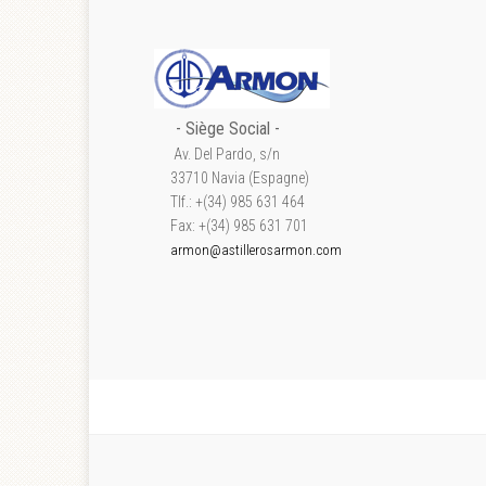
- S
iège Social
-
Av. Del Pardo, s/n
33710 Navia (Espagne)
Tlf.: +(34) 985 631 464
Fax: +(34) 985 631 701
armon@astillerosarmon.com