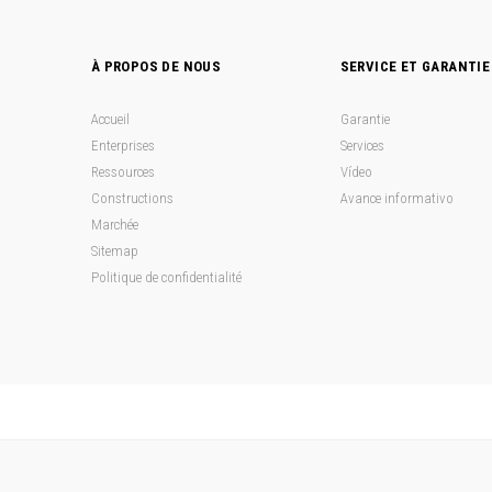
À PROPOS DE NOUS
SERVICE ET GARANTIE
Accueil
Garantie
Enterprises
Services
Ressources
Vídeo
Constructions
Avance informativo
Marchée
Sitemap
Politique de confidentialité