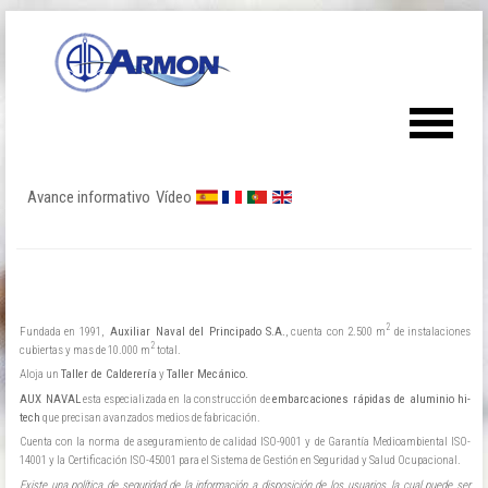
Avance informativo
Vídeo
2
Fundada en 1991,
Auxiliar Naval del Principado S.A.
, cuenta con 2.500 m
de instalaciones
2
cubiertas y mas de 10.000 m
total.
Aloja un
Taller de Calderería
y
Taller Mecánico.
AUX NAVAL
esta especializada en la construcción de
embarcaciones rápidas de aluminio hi-
tech
que precisan avanzados medios de fabricación.
Cuenta con la norma de aseguramiento de calidad ISO-9001 y de Garantía Medioambiental ISO-
14001 y la Certificación ISO-45001 para el Sistema de Gestión en Seguridad y Salud Ocupacional.
Existe una política de seguridad de la información a disposición de los usuarios, la cual puede ser