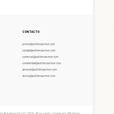
CONTACTO
armon@astillerosarmon.com
calidad@astillerosarmon.com
comercial@astillerosarmon.com
contabilidad@astillerosarmon.com
personal@astillerosarmon.com
tecnica@astillerosarmon.com
ima Actualización Oct. 2019 - Aviso Legal - Creado por 3MI Grupo.