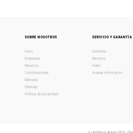
SOBRE NOSOTROS
SERVICIO Y GARANTÍA
Inicio
Garantía
Empresas
Servicios
Recursos
Vídeo
Construcciones
Avance informativo
Mercado
Sitemap
Política de privacidad
(c) Astilleros Armon 2019 - Últ