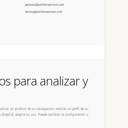
personal@astillerosarmon.com
tecnica@astillerosarmon.com
os para analizar y
alizar un análisis de su navegación, realizar un perfil de su
en [Acepto], acepta su uso. Puede cambiar la configuración u