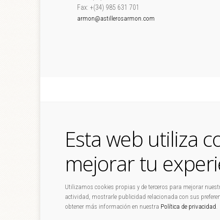
Fax: +(34) 985 631 701
armon@astillerosarmon.com
Esta web utiliza c
mejorar tu experi
Utilizamos cookies propias y de terceros para mejorar nuestro
actividad, mostrarle publicidad relacionada con sus preferenc
obtener más información en nuestra
Política de privacidad
.