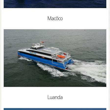
Macôco
Luanda