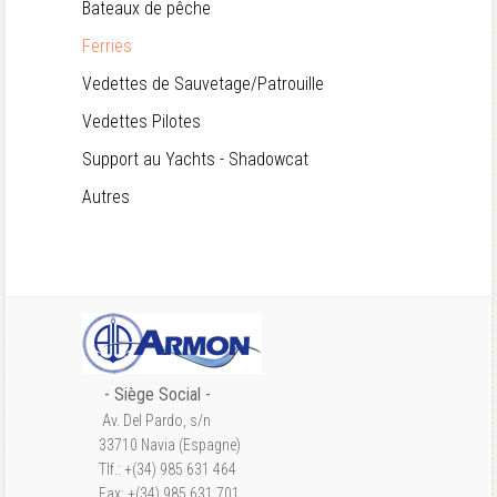
Bateaux de pêche
Ferries
Vedettes de Sauvetage/Patrouille
Vedettes Pilotes
Support au Yachts - Shadowcat
Autres
- S
iège Social
-
Av. Del Pardo, s/n
33710 Navia (Espagne)
Tlf.: +(34) 985 631 464
Fax: +(34) 985 631 701