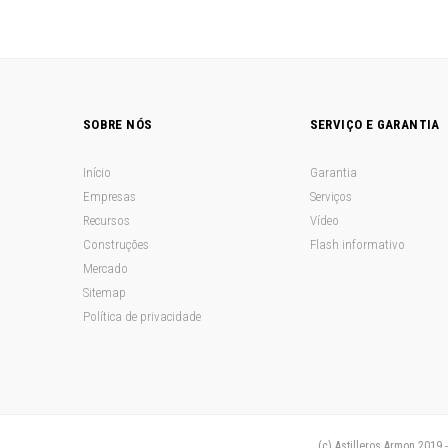
SOBRE NÓS
SERVIÇO E GARANTIA
Início
Garantia
Empresas
Serviços
Recursos
Vídeo
Construções
Flash informativo
Mercado
Sitemap
Política de privacidade
(c) Astilleros Armon 2019 