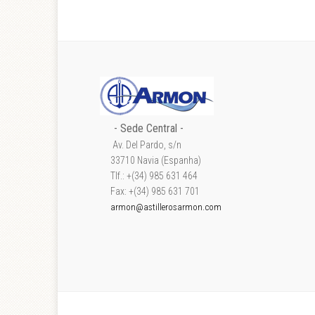
- Sede Central -
Av. Del Pardo, s/n
33710 Navia (Espanha)
Tlf.: +(34) 985 631 464
Fax: +(34) 985 631 701
armon@astillerosarmon.com