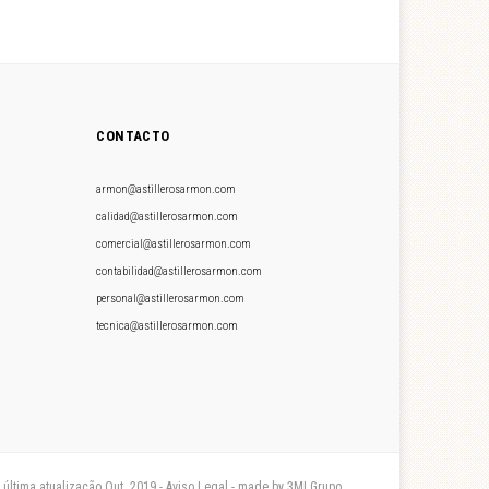
CONTACTO
armon@astillerosarmon.com
calidad@astillerosarmon.com
comercial@astillerosarmon.com
contabilidad@astillerosarmon.com
personal@astillerosarmon.com
tecnica@astillerosarmon.com
- última atualização Out. 2019 - Aviso Legal - made by 3MI Grupo.