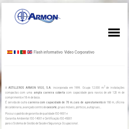
Flash informativo
Video Corporativo
2
A
ASTILLEROS ARMON VIGO, S.A.
incorporada em 1999. Ocupa 12.000 m
de instalações
compactas com uma
ampla carreira coberta
com capacidade para navios de até 120 m de
comprimento e 18 m de boca.
É servida de outra
carreira com capacidade de 70 m
,
cais de aprestamento
de 180 m, oficina
de caldeiraria, avançado centro de
oxicorte
, gruas móveis, pórticos, autogruas…
Possui o padrão de garantia de qualidade ISO-9001 e
Garantia Ambiental ISO-14001 e Certificação ISO-45001
para o Sistema de Gestão de Saúde e Segurança Ocupacional.