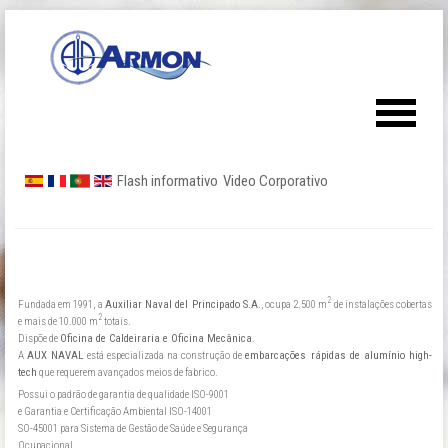
Flash informativo
Video Corporativo
2
Fundada em 1991, a
Auxiliar Naval del Principado S.A.
, ocupa 2.500 m
de instalações cobertas
2
e mais de 10.000 m
totais.
Dispõe de
Oficina de Caldeiraria e Oficina Mecânica
.
A
AUX NAVAL
está especializada na construção de
embarcações rápidas de alumínio high-
tech
que requerem avançados meios de fabrico.
Possui o padrão de garantia de qualidade ISO-9001
e Garantia e Certificação Ambiental ISO-14001
SO-45001 para Sistema de Gestão de Saúde e Segurança
Ocupacional