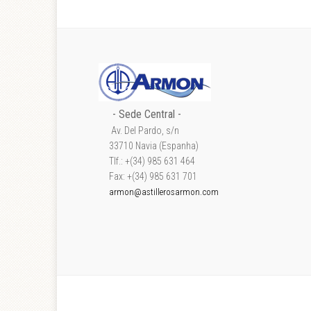
- Sede Central -
Av. Del Pardo, s/n
33710 Navia (Espanha)
Tlf.: +(34) 985 631 464
Fax: +(34) 985 631 701
armon@astillerosarmon.com