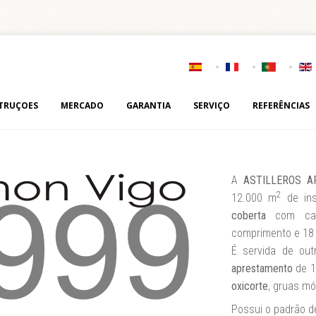
TRUÇOES
MERCADO
GARANTIA
SERVIÇO
REFERÊNCIAS
A
ASTILLEROS AR
2
12.000 m
de in
coberta
com cap
comprimento e 18
É servida de ou
aprestamento
de 1
oxicorte
, gruas mó
Possui o padrão de