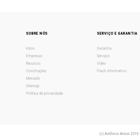
SOBRE NÓS
SERVIÇO E GARANTIA
Início
Garantia
Empresas
Serviços
Recursos
Vídeo
Construções
Flash informativo
Mercado
Sitemap
Política de privacidade
(c) Astilleros Armon 2019 