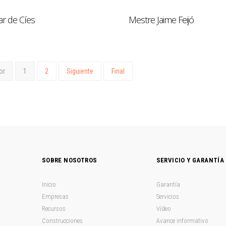
Mestre Jaime Feijó
r de Cíes
or
1
2
Siguiente
Final
SOBRE NOSOTROS
SERVICIO Y GARANTÍA
Inicio
Garantía
Empresas
Servicios
Recursos
Vídeo
Construcciones
Avance informativo