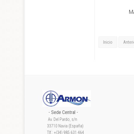
Ma
Inicio
Anteri
- Sede Central -
Av. Del Pardo, s/n
33710 Navia (España)
Tlf.: +(34) 985 631 464