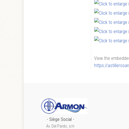
View the embedded 
https://astillero
- S
iège Social
-
Av. Del Pardo, s/n