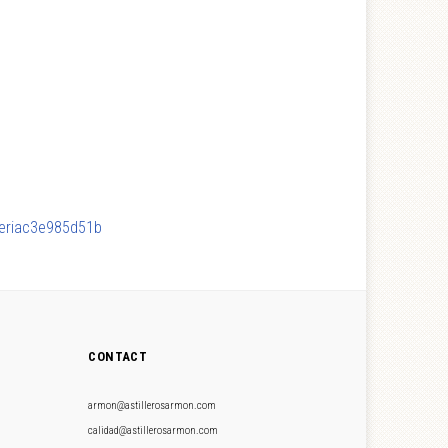
leriac3e985d51b
CONTACT
armon@astillerosarmon.com
calidad@astillerosarmon.com