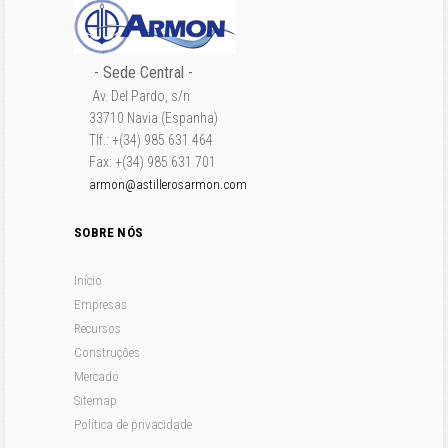
- Sede Central -
Av. Del Pardo, s/n
33710 Navia (Espanha)
Tlf.: +(34) 985 631 464
Fax: +(34) 985 631 701
armon@astillerosarmon.com
SOBRE NÓS
Início
Empresas
Recursos
Construções
Mercado
Sitemap
Política de privacidade