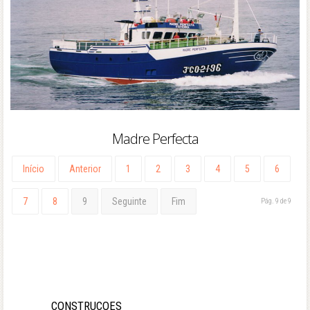
Madre Perfecta
Início
Anterior
1
2
3
4
5
6
7
8
9
Seguinte
Fim
Pág. 9 de 9
CONSTRUÇOES