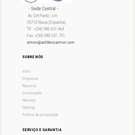
- Sede Central -
Av. Del Pardo, s/n
33710 Navia (Espanha)
Tlf.: +(34) 985 631 464
Fax: +(34) 985 631 701
armon@astillerosarmon.com
SOBRE NÓS
Início
Empresas
Recursos
Construções
Mercado
Sitemap
Política de privacidade
SERVIÇO E GARANTIA