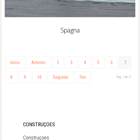
Spagna
Início
Anterior
2
3
4
5
6
7
8
9
10
Seguinte
Fim
Pág. 7 de 11
CONSTRUÇOES
Construçoes