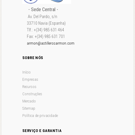
- Sede Central -
Av. Del Pardo, s/n
33710 Navia (Espanha)
Tlf.: +(34) 985 631 464
Fax: +(34) 985 631 701
armon@astillerosarmon.com
SOBRE NÓS
Início
Empresas
Recursos
Construções
Mercado
Sitemap
Política de privacidade
SERVIÇO E GARANTIA