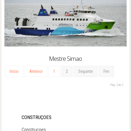
Mestre Simao
Início
Anterior
1
2
Seguinte
Fim
Pág. 2 de 2
CONSTRUÇOES
Construçoes