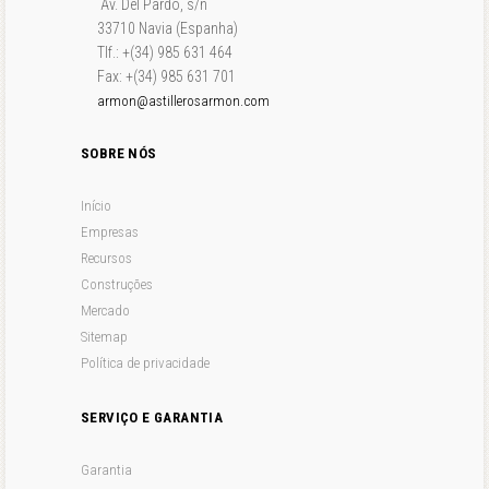
Av. Del Pardo, s/n
33710 Navia (Espanha)
Tlf.: +(34) 985 631 464
Fax: +(34) 985 631 701
armon@astillerosarmon.com
SOBRE NÓS
Início
Empresas
Recursos
Construções
Mercado
Sitemap
Política de privacidade
SERVIÇO E GARANTIA
Garantia