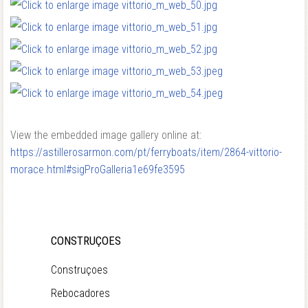
View the embedded image gallery online at:
https://astillerosarmon.com/pt/ferryboats/item/2864-vittorio-
morace.html#sigProGalleria1e69fe3595
CONSTRUÇOES
Construçoes
Rebocadores