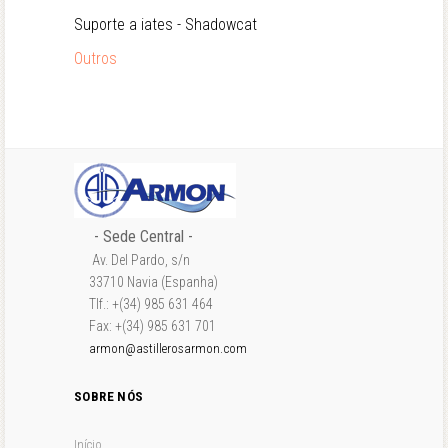
Suporte a iates - Shadowcat
Outros
- Sede Central -
Av. Del Pardo, s/n
33710 Navia (Espanha)
Tlf.: +(34) 985 631 464
Fax: +(34) 985 631 701
armon@astillerosarmon.com
SOBRE NÓS
Início