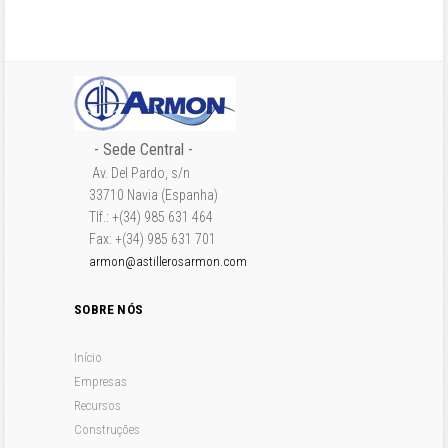
- Sede Central -
Av. Del Pardo, s/n
33710 Navia (Espanha)
Tlf.: +(34) 985 631 464
Fax: +(34) 985 631 701
armon@astillerosarmon.com
SOBRE NÓS
Início
Empresas
Recursos
Construções