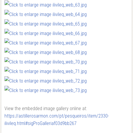
View the embedded image gallery online at:
https://astillerosarmon.com/pt/pesqueiros/item/2330-
ilivileq.html#sigProGalleriaf03d9bb267